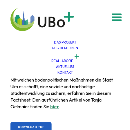
DAS PROJEKT
PUBLIKATIONEN
Aktive Ulmer Bodenpolitik
REALLABORE
Sieben wirkungsvolle Maßnahmen für mehr
AKTUELLES
Wohnraum
KONTAKT
Mit welchen bodenpolitischen Maßnahmen die Stadt
Ulm es schafft, eine soziale und nachhaltige
Stadtentwicklung zu sichern, erfahren Sie in diesem
Factsheet. Den ausführlichen Artikel von Tanja
Oelmaier finden Sie
hier
.
DOWNLOAD PDF